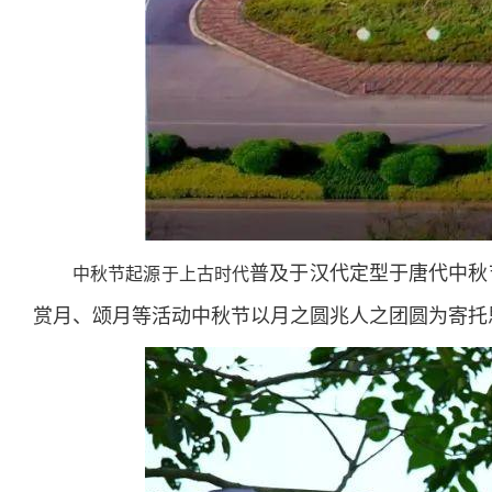
普及于汉代定型于唐代中秋
中秋节起源于上古时代
赏月、颂月等活动中秋节以月之圆兆人之团圆为寄托