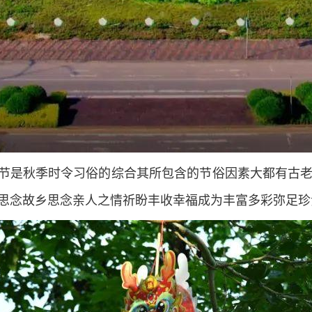
节是秋季时令习俗的综合其所包含的节俗因素大都有古
思念故乡思念亲人之情祈盼丰收幸福成为丰富多彩弥足珍