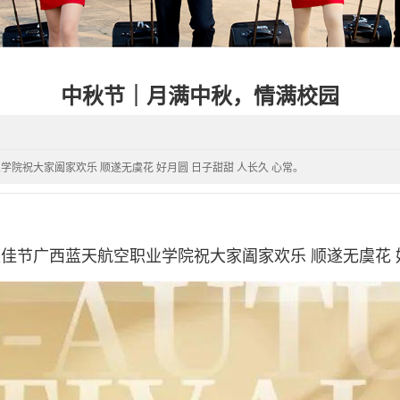
中秋节｜月满中秋，情满校园
院祝大家阖家欢乐 顺遂无虞花 好月圆 日子甜甜 人长久 心常。
佳节广西蓝天航空职业学院祝大家阖家欢乐 顺遂无虞花 好