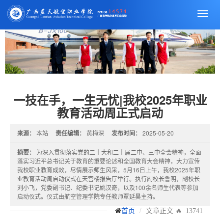
切
换
导
航
一技在手，一生无忧|我校2025年职业
教育活动周正式启动
来源：
本站
责任编辑：
黄梅深
发布时间：
2025-05-20
摘要：
为深入贯彻落实党的二十大和二十届二中、三中全会精神，全面
落实习近平总书记关于教育的重要论述和全国教育大会精神，大力宣传
我校职业教育成效，尽情展示师生风采，5月16日上午，我校2025年职
业教育活动周启动仪式在天宫楼报告厅举行。执行副校长鲁明，副校长
刘小飞，党委副书记、纪委书记姚汉奇，以及100余名师生代表等参加
启动仪式。仪式由航空管理学院专任教师覃延昊主持。
文章正文
首页
🔥 13741