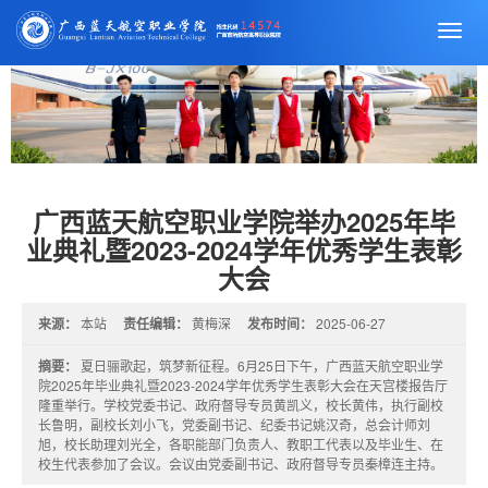
切
换
导
航
广西蓝天航空职业学院举办2025年毕
业典礼暨2023-2024学年优秀学生表彰
大会
来源：
本站
责任编辑：
黄梅深
发布时间：
2025-06-27
摘要：
夏日骊歌起，筑梦新征程。6月25日下午，广西蓝天航空职业学
院2025年毕业典礼暨2023-2024学年优秀学生表彰大会在天宫楼报告厅
隆重举行。学校党委书记、政府督导专员黄凯义，校长黄伟，执行副校
长鲁明，副校长刘小飞，党委副书记、纪委书记姚汉奇，总会计师刘
旭，校长助理刘光全，各职能部门负责人、教职工代表以及毕业生、在
校生代表参加了会议。会议由党委副书记、政府督导专员秦樟连主持。